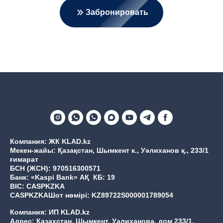
Забронировать
Компания: ЖК KLAD.kz
Мекен-жайы: Қазақстан, Шымкент к., Уәлиханов қ., 233/1
ғимарат
БСН (ЖСН): 970516300571
Банк: «Kaspi Bank» АҚ КБ: 19
BIC: CASPKZKA
CASPKZKAШот нөмірі: KZ89722S000001789054
Компания: ИП KLAD.kz
Адрес: Казахстан, Шымкент, Уалиханова, дом 233/1,